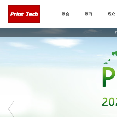
展会
展商
观众